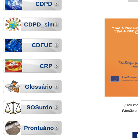
CDPD
CDPD_sim
CDFUE
CRP
Glossário
(Click i
SOSurdo
(Versão e
Prontuário