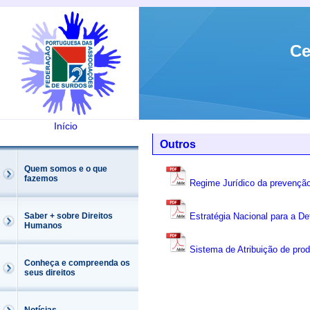
Ce
Início
Outros
Quem somos e o que
fazemos
Regime Jurídico da prevenção,
Saber + sobre Direitos
Estratégia Nacional para a D
Humanos
Sistema de Atribuição de pro
Conheça e compreenda os
seus direitos