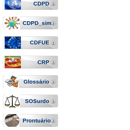
CDPD
CDPD_sim
CDFUE
CRP
Glossário
SOSurdo
Prontuário