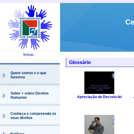
Ce
Início
Glossário
Quem somos e o que
fazemos
Saber + sobre Direitos
Apreciação de Decreto-lei
Humanos
Conheça e compreenda os
seus direitos