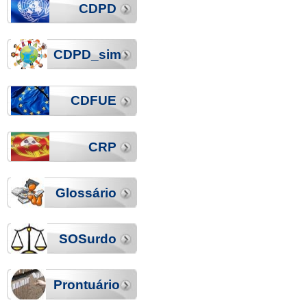
CDPD
CDPD_sim
CDFUE
CRP
Glossário
SOSurdo
Prontuário