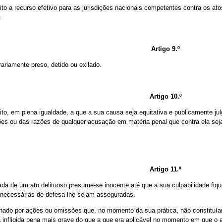
ito a recurso efetivo para as jurisdições nacionais competentes contra os at
.
Artigo 9.º
ariamente preso, detido ou exilado.
Artigo 10.º
to, em plena igualdade, a que a sua causa seja equitativa e publicamente ju
ções ou das razões de qualquer acusação em matéria penal que contra ela sej
Artigo 11.º
da de um ato delituoso presume-se inocente até que a sua culpabilidade fi
 necessárias de defesa lhe sejam asseguradas.
ado por ações ou omissões que, no momento da sua prática, não constituíam a
nfligida pena mais grave do que a que era aplicável no momento em que o at