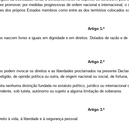
 por promover, por medidas progressivas de ordem nacional e internacional, o
ões dos próprios Estados membros como entre as dos territórios colocados so
Artigo 1.º
 nascem livres e iguais em dignidade e em direitos. Dotados de razão e de 
Artigo 2.º
 podem invocar os direitos e as liberdades proclamados na presente Decla
religião, de opinião política ou outra, de origem nacional ou social, de fortun
ita nenhuma distinção fundada no estatuto político, jurídico ou internacional 
pendente, sob tutela, autónomo ou sujeito a alguma limitação de soberania.
Artigo 3.º
reito à vida, à liberdade e à segurança pessoal.