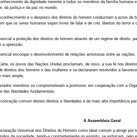
onhecimento da dignidade inerente a todos os membros da família humana e do
e, da justiça e da paz no mundo;
conhecimento e o desprezo dos direitos do homem conduziram a actos de ba
 que os seres humanos sejam livres de falar e de crer, libertos do terror e 
encial a proteção dos direitos do homem através de um regime de direito, 
 e a opressão;
encial encorajar o desenvolvimento de relações amistosas entre as nações;
arta, os povos das Nações Unidas proclamam, de novo, a sua fé nos direito
e direitos dos homens e das mulheres e se declararam resolvidos a favorecer
e mais ampla;
stados membros se comprometeram a promover, em cooperação com a Organiz
e das liberdades fundamentais;
onceção comum destes direitos e liberdades é da mais alta importância para
A Assembleia Geral
claração Universal dos Direitos do Homem como ideal comum a atingir por t
órgãos da sociedade, tendo-a constantemente no espírito, se esforcem, pelo 