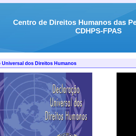
Centro de Direitos Humanos das P
CDHPS-FPAS
 Universal dos Direitos Humanos