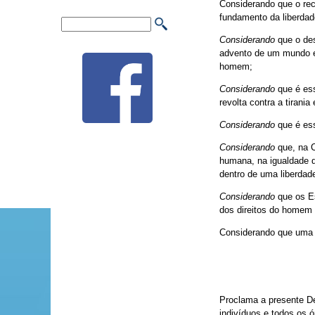
Considerando que o rec
fundamento da liberdad
Considerando
que o des
advento de um mundo em
homem;
Considerando
que é ess
revolta contra a tirania
Considerando
que é ess
Considerando
que, na C
humana, na igualdade d
dentro de uma liberdad
Considerando
que os E
dos direitos do homem 
Considerando que uma c
Proclama a presente De
indivíduos e todos os 