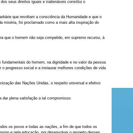
s seus direitos iguais e inalienáveis constitui o
rbárie que revoltam a consciência da Humanidade e que o
da miséria, foi proclamado como a mais alta inspiração do
para que o homem não seja compelido, em supremo recurso, à
s fundamentais do homem, na dignidade e no valor da pessoa
 o progresso social e a instaurar melhores condições de vida
ação das Nações Unidas, o respeito universal e efetivo
 dar plena satisfação a tal compromisso:
odos os povos e todas as nações, a fim de que todos os
ensino e pela educação, por desenvolver o respeito desses